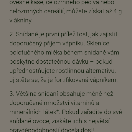
ovesné kaše, celozrnného pečiva nebo
celozrnných cereálií, můžete získat až 4 g
vlákniny.
2. Snídaně je první příležitost, jak zajistit
doporučený příjem vápníku. Sklenice
polotučného mléka během snídaně vám
poskytne dostatečnou dávku – pokud
upřednostňujete rostlinnou alternativu,
ujistěte se, že je fortifikovaná vápníkem!
3. Většina snídaní obsahuje méně než
doporučené množství vitaminů a
minerálních látek*. Pokud zařadíte do své
snídaně ovoce, získáte jich s největší
pravděpodobností docela dost!