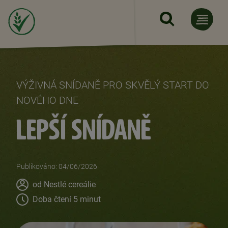
Přejít k hlavnímu obsahu
VÝŽIVNÁ SNÍDANĚ PRO SKVĚLÝ START DO
NOVÉHO DNE
LEPŠÍ SNÍDANĚ
Publikováno: 04/06/2026
Author
od Nestlé cereálie
Doba čtení 5 minut