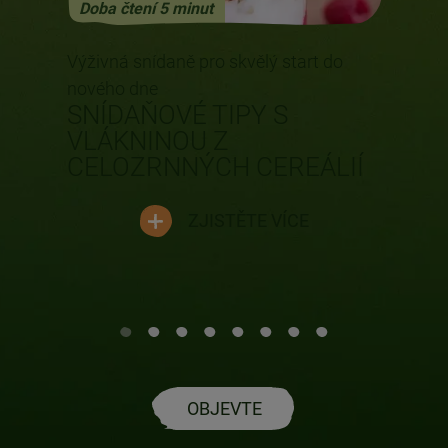
Doba čtení 5 minut
Výživná snídaně pro skvělý start do
nového dne
E
SNÍDAŇOVÉ TIPY S
VLÁKNINOU Z
CELOZRNNÝCH CEREÁLIÍ
ZJISTĚTE VÍCE
OBJEVTE