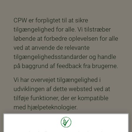
CPW er forpligtet til at sikre
tilgængelighed for alle. Vi tilstræber
løbende at forbedre oplevelsen for alle
ved at anvende de relevante
tilgængelighedsstandarder og handle
på baggrund af feedback fra brugerne.
Vi har overvejet tilgængelighed i
udviklingen af dette websted ved at
tilføje funktioner, der er kompatible
med hjælpeteknologier.
Vi glæder os over din feedback.
Kontakt os venligst på
Kontakt os,