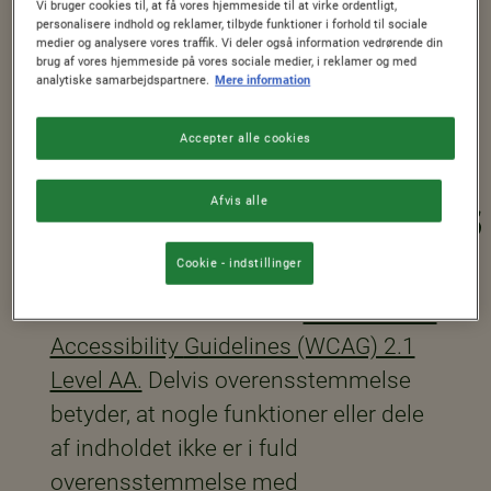
Vi bruger cookies til, at få vores hjemmeside til at virke ordentligt,
hvis du har spørgsmål eller feedback |
personalisere indhold og reklamer, tilbyde funktioner i forhold til sociale
medier og analysere vores traffik. Vi deler også information vedrørende din
Nestlé Cereals
, hvis du støder på
brug af vores hjemmeside på vores sociale medier, i reklamer og med
analytiske samarbejdspartnere.
Mere information
tilgængelighedsbarrierer, når du
navigerer på dette websted.
Accepter alle cookies
1.Overensstemmelsesstatus
Afvis alle
Cookie - indstillinger
Dette websted er delvist i
overensstemmelse med
Web Content
Accessibility
G
uidelines (WCAG) 2.1
Level AA.
Delvis overensstemmelse
betyder, at nogle funktioner eller dele
af indholdet ikke er i fuld
overensstemmelse med