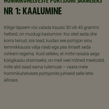
HOMMIKUHELVESTE PORTSJONI SAAMISEKS
NR 1: KAALUMINE
Kõige täpsem viis valada kaussi 30 või 45 grammi
helbeid, on muidugi kaalumine. Kui oled seda ühe
korra teinud, siis tead, kuidas see portsjon sinu
lemmikkausis välja näeb ega pea ilmselt seda
rohkem tegema. Kuid selleks, et mitte raisata aega
köögikaalu otsimiseks, on meil veel mõned meetodid,
mille abil saad sama tulemuse – vaata meie
hommikuhelveste portsjonite juhiseid selle lehe
allosas.