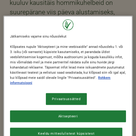
kuuluv kausitäis hommikuhelbeid on
suurepärane viis päeva alustamiseks,
kuid see, kui palju helbeid sa sööd, peaks
sõltuma sinu energiavajadusest. Oleme
Jätkamiseks vajame sinu nõusolekut
välja selgitanud, et tasakaalustatud
Klõpsates nupule "Aktsepteeri ja mine veebisaidile" annad nõusoleku 1. või
hommikusöögi osana sobib 6–8-aastase
3. isiku (või sarnaste) küpsiste kasutamiseks, et parandada üldist
veebilehitsemise kogemust, mõõta auditooriumi ja koguda kasulikku infot,
lapse energiavajadusega hästi 30-
mis võimaldab meil ja meie partneritel näidata sulle sinu huvide järgi
grammine hommikuhelveste portsjon.
kohandatud reklaame. Täpsemat infot leiad meie isikuandmete puutumatut
käsitlevast teatest ja eelistusi saad seadistada, kui klõpsad siin või igal ajal,
Tegelikult on see soovituslik standardne
kui klõpsad meie saidil olevale lingile "Privaatsussätted".
Rohkem
informatsiooni
portsjon, mis on toodud ka enamikel
meie hommikuhelveste karpidel. Selle
Privaatsussätted
võrdlusväärtuse abil on lihtne võrrelda
erinevate hommikuhelveste
Aktsepteeri
toiteväärtust.
Keeldu mitteolulistest küpsistest