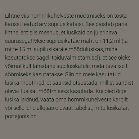
Lihtne viis hommikuhelveste mõõtmiseks on tõsta
kaussi teatud arv supilusikatäisi. See paistab päris
lihtne, ent siis meenub, et lusikaid on ju erineva
suurusega! Meie supilusikatäie maht on 11,2 ml (ja
mitte 15 ml supilusikatäie mõõdulusikas, mida
kasutatakse sageli toiduvalmistamisel), et see oleks
võimalikult lähedane supilusikatele, mida tavaliselt
söömiseks kasutatakse. Siin on meie kasutatud
lusika mõõtmed, et saaksid otsustada, millist sahtlist
olevat lusikat mõõtmiseks kasutada. Kui oled õige
lusika leidnud, vaata oma hommikuhelveste karbilt
või selle lehe allosas olevast tabelist, mitu lusikatäit
portsjonis on.