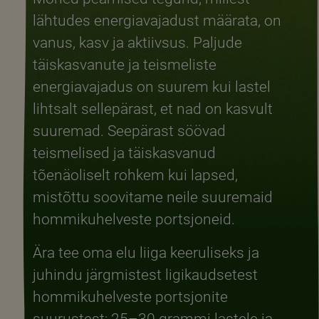
lähtudes energiavajadust määrata, on
vanus, kasv ja aktiivsus. Paljude
täiskasvanute ja teismeliste
energiavajadus on suurem kui lastel
lihtsalt sellepärast, et nad on kasvult
suuremad. Seepärast söövad
teismelised ja täiskasvanud
tõenäoliselt rohkem kui lapsed,
mistõttu soovitame neile suuremaid
hommikuhelveste portsjoneid.
Ära tee oma elu liiga keeruliseks ja
juhindu järgmistest ligikaudsetest
hommikuhelveste portsjonite
suurustest: 25–30 grammi lastele ja