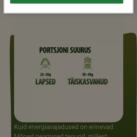
Kuid energiavajadused on erinevad.
Mõned peamised tegurid, millest