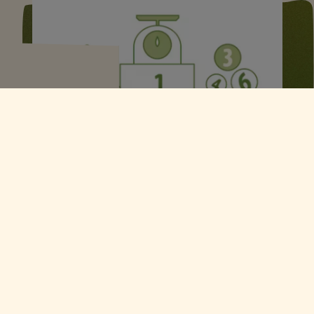
PORTSJONITE TABEL
Vali oma meetod ja kasuta seda
lihtsat tabelit soovitatud