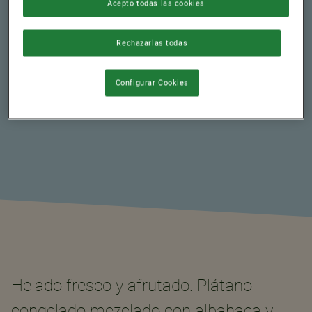
Acepto todas las cookies
0 min.
TAMAÑO DE LA
Rechazarlas todas
PORCIÓN
2
Configurar Cookies
Helado fresco y afrutado. Plátano
congelado mezclado con albahaca y