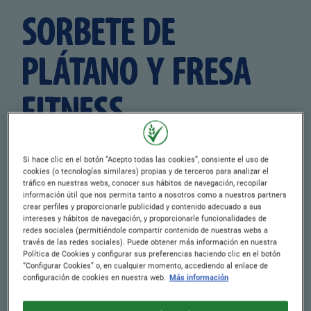
SORBETE DE
PLÁTANO Y FRESA
FITNESS
Si hace clic en el botón “Acepto todas las cookies”, consiente el uso de
Publicado: 05/03/2026
cookies (o tecnologías similares) propias y de terceros para analizar el
Author
Por Nestlé Cereales
tráfico en nuestras webs, conocer sus hábitos de navegación, recopilar
información útil que nos permita tanto a nosotros como a nuestros partners
crear perfiles y proporcionarle publicidad y contenido adecuado a sus
TIEMPO DE
TIEMPO DE COCCIÓN
intereses y hábitos de navegación, y proporcionarle funcionalidades de
redes sociales (permitiéndole compartir contenido de nuestras webs a
PREPARACIÓN
0 min.
través de las redes sociales). Puede obtener más información en nuestra
8 min.
Política de Cookies y configurar sus preferencias haciendo clic en el botón
“Configurar Cookies” o, en cualquier momento, accediendo al enlace de
configuración de cookies en nuestra web.
Más información
TIEMPO DE
NIVEL DE HABILIDAD
ENFRIAMIENTO
Fácil