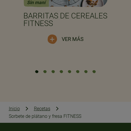
Sin maní
Previous
Next
BARRITAS DE CEREALES
FITNESS
VER MÁS
Inicio
Recetas
Sorbete de plátano y fresa FITNESS