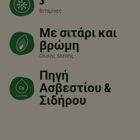
5
Βιταμίνες
Με σιτάρι και
βρώμη
Ολικής άλεσης
Πηγή
Ασβεστίου &
Σιδήρου