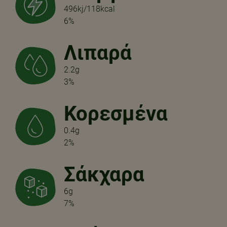
496kj/118kcal
6%
Λιπαρά
2.2g
3%
Κορεσμένα
0.4g
2%
Σάκχαρα
6g
7%