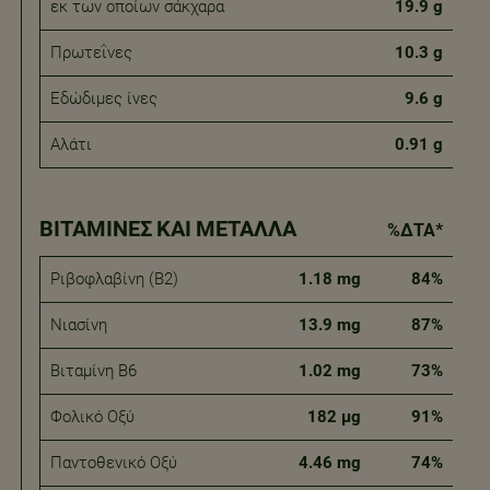
εκ των οποίων σάκχαρα
19.9 g
Πρωτεΐνες
10.3 g
Εδώδιμες ίνες
9.6 g
Αλάτι
0.91 g
ΒΙΤΑΜΊΝΕΣ ΚΑΙ ΜΈΤΑΛΛΑ
%ΔΤΑ*
Ριβοφλαβίνη (Β2)
1.18 mg
84%
Νιασίνη
13.9 mg
87%
Βιταμίνη Β6
1.02 mg
73%
Φολικό Οξύ
182 μg
91%
Παντοθενικό Οξύ
4.46 mg
74%