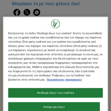
Μοιράσου το με τους φίλους σου!
Επιλέγοντας το πεδίο "Αποδοχή όλων των cookies" δίνετε τη συγκατάθεσή
σας για τη χρήση cookies που εγκαθίστανται από τον πάροχο του παρόντος
ιστοτόπου (first party cookies) και για cookies που εγκαθίστανται από
άλλους μέσω του παρόχου του παρόντος ιστοτόπου (third party cookies) (ή
για παρόμοιες τεχνολογίες) με σκοπό να ενισχύσουμε τη συνολική σας
®
εμπειρία από την περιήγηση στον ιστότοπό, να μετρήσουμε το κοινό μας, να
Απόλαυσε τα CLUSTERS
με Αμύγδαλα,
συλλέξουμε χρήσιμες πληροφορίες που θα επιτρέπουν σε εμάς και τους
τον μοναδικό συνδυασμό από νιφάδες
συνεργάτες μας να σας προσφέρουμε διαφημίσεις προσαρμοσμένες στα
ενδιαφέροντά σας. Μάθετε περισσότερα στη Δήλωση Ιδιωτικότητάς μας
σιταριού ολικής άλεσης, τραγανές
και διαχειριστείτε τις προτιμήσεις σας επιλέγοντας εδώ ή ανά πάσα
στιγμή επιλέγοντας τον σύνδεσμο "Ρυθμίσεις για τα Cookies" που
μπουκίτσες και λεπτές φέτες
βρίσκεται στον ιστότοπό μας.
Περισσότερες πληροφορίες
αμυγδάλων, για εξαιρετική γευστική
Αποδοχή όλων των cookies
εμπειρία σε κάθε μπουκιά!
Απόρριψη όλων