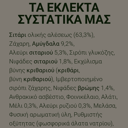
ΤΑ ΕΚΛΕΚΤΑ
ΣΥΣΤΑΤΙΚΑ ΜΑΣ
Σιτάρι
ολικής αλέσεως (63,3%),
Ζάχαρη,
Αμύγδαλα
9,2%,
Αλεύρι
σιταριού
5,3%, Σιρόπι γλυκόζης,
Νιφάδες
σιταριού
1,8%, Εκχύλισμα
βύνης
κριθαριού
(
κριθάρι
,
βύνη
κριθαριού
), Ιμβερτοποιημένο
σιρόπι ζάχαρης, Νιφάδες
βρώμης
1,4%,
Ανθρακικό ασβέστιο, Φοινικέλαιο, Αλάτι,
Μέλι 0,3%, Αλεύρι ρυζιού 0,3%, Μελάσα,
Φυσική αρωματική ύλη, Ρυθμιστής
οξύτητας (φωσφορικά άλατα νατρίου),