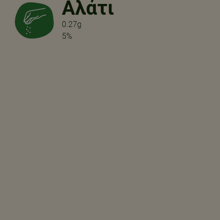
Αλάτι
0.27g
5%