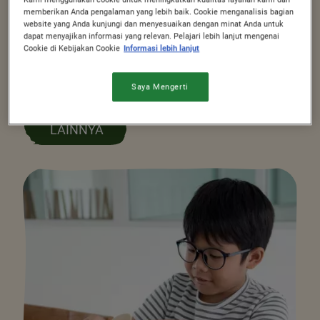
NUTRISI
memberikan Anda pengalaman yang lebih baik. Cookie menganalisis bagian
website yang Anda kunjungi dan menyesuaikan dengan minat Anda untuk
AUTO FOKUS! INTIP STRATEGI
dapat menyajikan informasi yang relevan. Pelajari lebih lanjut mengenai
EFEKTIF MELATIH FOKUS ANAK
Cookie di Kebijakan Cookie
Informasi lebih lanjut
DENGAN MANFAAT GANDUM
UTUH
Saya Mengerti
LAINNYA