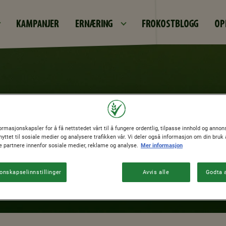
Hopp til hovedinnhold
KAMPANJER
ERNÆRING
FROKOSTBLOGG
OP
ormasjonskapsler for å få nettstedet vårt til å fungere ordentlig, tilpasse innhold og annonse
yttet til sosiale medier og analysere trafikken vår. Vi deler også informasjon om din bruk 
e partnere innenfor sosiale medier, reklame og analyse.
Mer informasjon
onskapselinnstillinger
Avvis alle
Godta a