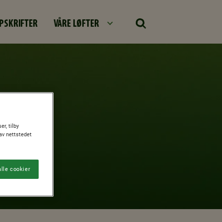
PSKRIFTER
VÅRE LØFTER
r, tilby
av nettstedet
lle cookier