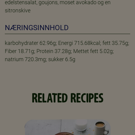
edelstensalat, goujons, moset avokado og en
sitronskive
NÆRINGSINNHOLD
karbohydrater 62.96g; Energi 715.68kcal; fett 35.75g;
Fiber 18.71g; Protein 37.28g; Mettet fett 5.02g;
natrium 720.3mg; sukker 6.5g
RELATED RECIPES