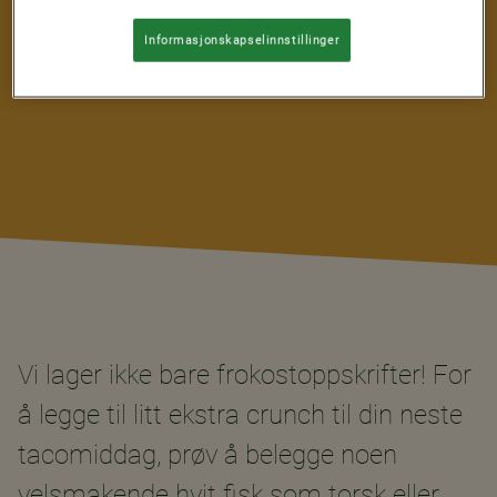
PORSJONER
Informasjonskapselinnstillinger
4
Vi lager ikke bare frokostoppskrifter! For
å legge til litt ekstra crunch til din neste
tacomiddag, prøv å belegge noen
velsmakende hvit fisk som torsk eller