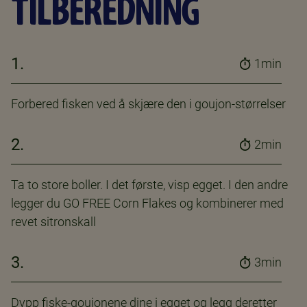
TILBEREDNING
1.
1min
Forbered fisken ved å skjære den i goujon-størrelser
2.
2min
Ta to store boller. I det første, visp egget. I den andre
legger du GO FREE Corn Flakes og kombinerer med
revet sitronskall
3.
3min
Dypp fiske-goujonene dine i egget og legg deretter