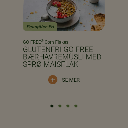
Peanøtter-Fri
Previous
Next
®
GO FREE
Corn Flakes
GLUTENFRI GO FREE
BÆRHAVREMÜSLI MED
SPRØ MAISFLAK
SE MER