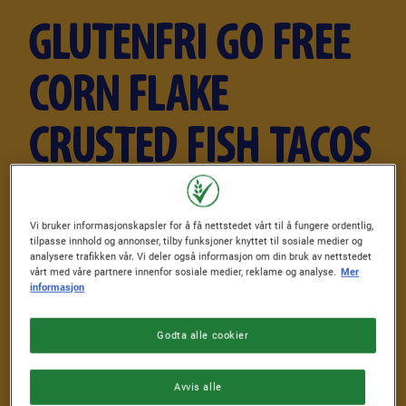
GLUTENFRI GO FREE
CORN FLAKE
CRUSTED FISH TACOS
Publisert: 05/03/2026
Vi bruker informasjonskapsler for å få nettstedet vårt til å fungere ordentlig,
Author
Av Nestlé Cereals
tilpasse innhold og annonser, tilby funksjoner knyttet til sosiale medier og
analysere trafikken vår. Vi deler også informasjon om din bruk av nettstedet
vårt med våre partnere innenfor sosiale medier, reklame og analyse.
Mer
FORBEREDELSESTID
TILBEREDNINGSTID
informasjon
0 min.
12 min.
Godta alle cookier
AVKJØLINGSTID
FERDIGHETSNIVÅ
0 min.
Lett
Avvis alle