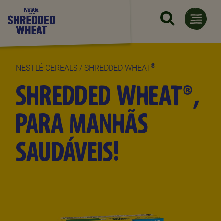
Passar para o conteúdo princi
®
NESTLÉ CEREALS / SHREDDED WHEAT
SHREDDED WHEAT®,
PARA MANHÃS
SAUDÁVEIS!