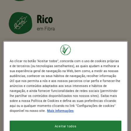
Rico
em Fibra
100%
Trigo Integral
Ao clicar no botão "Aceitar todos", concorda com o uso de cookies próprias
e de terceiros (ou tecnologias semelhantes), as quais ajudam a melhorar a
sua experiência geral de navegação na Web, bem como, a medir as nossas
audiências, conhecer os seus hábitos de navegação, recolher informação
útil que nos permita a nós e aos nossos parceiros criar perfis e fornecer-lhe
anúncios e conteúdos adaptados aos seus interesses e hábitos de
navegação, e ainda fornecer funcionalidades de redes sociais (permitindo-
lhe partilhar os conteúdos disponibilizados nos nossos sites). Saiba mais
sobre a nossa Política de Cookies e defina as suas preferências clicando
aqui ou a qualquer momento clicando no link "Configurações de cookies"
disponível no nosso site.
Mais informações
Aceitar todos