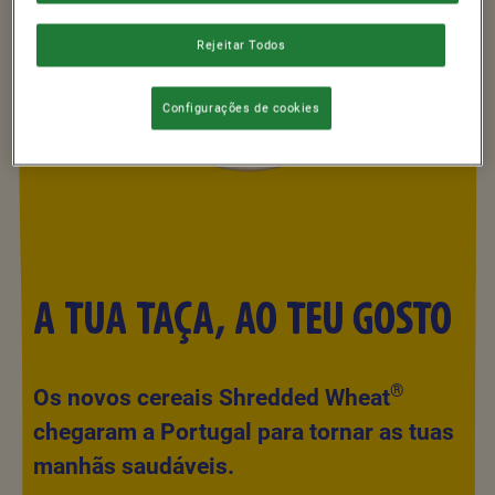
Rejeitar Todos
Configurações de cookies
A TUA TAÇA, AO TEU GOSTO
®
Os novos cereais Shredded Wheat
chegaram a Portugal para tornar as tuas
manhãs saudáveis.