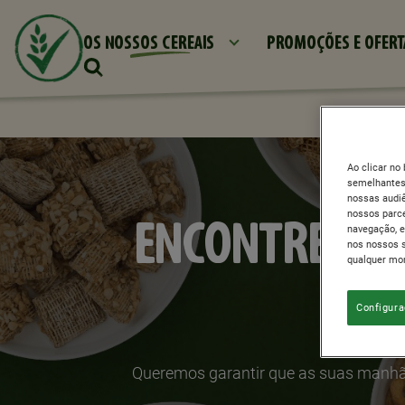
OS NOSSOS CEREAIS
PROMOÇÕES E OFERT
Ao clicar no
semelhantes)
nossas audiê
nossos parce
ENCONTRE OS
navegação, e
nos nossos s
qualquer mom
Configura
Queremos garantir que as suas manhãs 