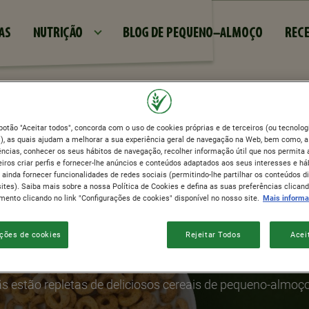
Passar para o conteúdo princi
AS
NUTRIÇÃO
BLOG DE PEQUENO-ALMOÇO
RECE
 botão "Aceitar todos", concorda com o uso de cookies próprias e de terceiros (ou tecnolog
, as quais ajudam a melhorar a sua experiência geral de navegação na Web, bem como, a
ncias, conhecer os seus hábitos de navegação, recolher informação útil que nos permita 
iros criar perfis e fornecer-lhe anúncios e conteúdos adaptados aos seus interesses e há
 SEUS CEREAIS DE PE
 ainda fornecer funcionalidades de redes sociais (permitindo-lhe partilhar os conteúdos d
ites). Saiba mais sobre a nossa Política de Cookies e defina as suas preferências clicand
ento clicando no link "Configurações de cookies" disponível no nosso site.
Mais inform
IDEAIS
ções de cookies
Rejeitar Todos
Acei
estão repletas de deliciosos cereais de pequeno-almoço 