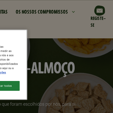
pal
ITAS
OS NOSSOS COMPROMISSOS
REGISTE-
SE
ias
 medir as
a nós e aos
bitos de
QUENO-ALMOÇO
isponibilizados
o aqui ou a
ações
tar todos
que foram escolhidos por nós, para si.