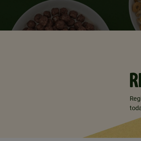
R
Reg
tod