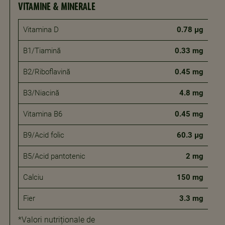
VITAMINE & MINERALE
Vitamina D
0.78 μg
B1/Tiamină
0.33 mg
B2/Riboflavină
0.45 mg
B3/Niacină
4.8 mg
Vitamina B6
0.45 mg
B9/Acid folic
60.3 μg
B5/Acid pantotenic
2 mg
Calciu
150 mg
Fier
3.3 mg
*Valori nutriționale de