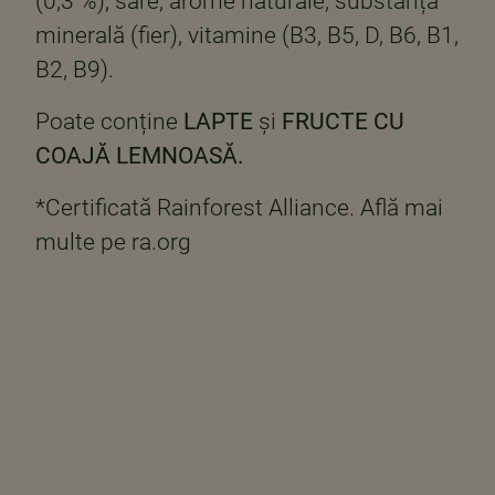
(0,3 %), sare, arome naturale, substanță
minerală (fier), vitamine (B3, B5, D, B6, B1,
B2, B9).
Poate conține
LAPTE
și
FRUCTE CU
COAJĂ LEMNOASĂ.
*Certificată Rainforest Alliance. Află mai
multe pe ra.org