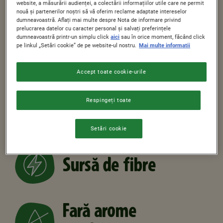
website, a măsurării audienței, a colectării informațiilor utile care ne permit
nouă și partenerilor noștri să vă oferim reclame adaptate intereselor
dumneavoastră. Aflați mai multe despre Nota de informare privind
CARACTERISTICI & BENEFICII
prelucrarea datelor cu caracter personal și salvați preferințele
dumneavoastră printr-un simplu click
aici
sau în orice moment, făcând click
pe linkul „Setări cookie” de pe website-ul nostru.
Mai multe informatii
Cereale integrale –
Accept toate cookie-urile
ingredientul
Respingeți toate
nostru nr. 1
Setări cookie
Sursă de fibre
Fară arome