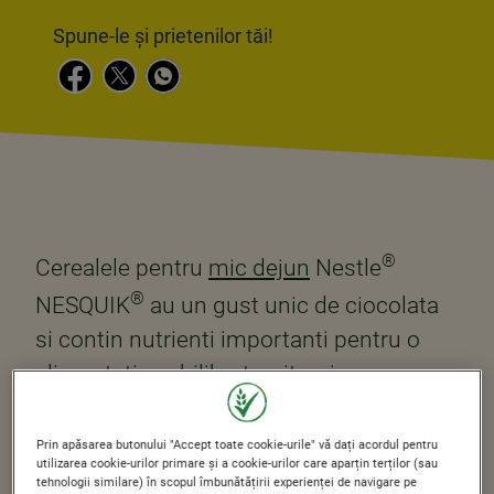
Spune-le și prietenilor tăi!
®
Cerealele pentru
mic dejun
Nestle
®
NESQUIK
au un gust unic de ciocolata
si contin nutrienti importanti pentru o
alimentatie echilibrata: vitamine,
minerale si cereale integrale.
Prin apăsarea butonului "Accept toate cookie-urile" vă dați acordul pentru
utilizarea cookie-urilor primare și a cookie-urilor care aparțin terților (sau
tehnologii similare) în scopul îmbunătățirii experienței de navigare pe