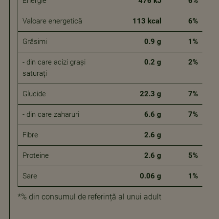
Energie
476 kJ
6%
Valoare energetică
113 kcal
6%
Grăsimi
0.9 g
1%
- din care acizi grași
0.2 g
2%
saturați
Glucide
22.3 g
7%
- din care zaharuri
6.6 g
7%
Fibre
2.6 g
Proteine
2.6 g
5%
Sare
0.06 g
1%
*% din consumul de referință al unui adult