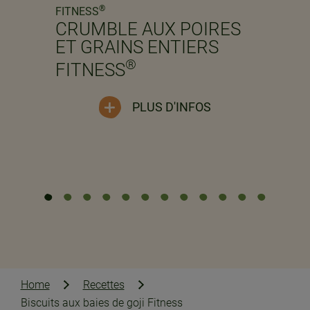
Previous
Next
®
FITNESS
CRUMBLE AUX POIRES
ET GRAINS ENTIERS
®
FITNESS
PLUS D'INFOS
Home
Recettes
Biscuits aux baies de goji Fitness