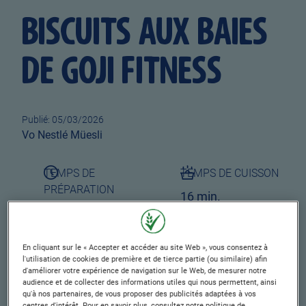
BISCUITS AUX BAIES
DE GOJI FITNESS
Publié: 05/03/2026
Author
Vo Nestlé Müesli
TEMPS DE
TEMPS DE CUISSON
PRÉPARATION
16 min.
9 min.
TEMPS DE CUISSON
NIVEAU DE FACILITÉ
En cliquant sur le « Accepter et accéder au site Web », vous consentez à
l'utilisation de cookies de première et de tierce partie (ou similaire) afin
15 min.
Facile
d'améliorer votre expérience de navigation sur le Web, de mesurer notre
audience et de collecter des informations utiles qui nous permettent, ainsi
PORTIONS
qu'à nos partenaires, de vous proposer des publicités adaptées à vos
centres d'intérêt. Pour en savoir plus, consultez notre politique de