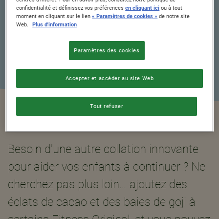
8
confidentialité et définissez vos préférences
en cliquant ici
ou à tout
moment en cliquant sur le lien
« Paramètres de cookies »
de notre site
Web.
Plus d'information
Paramètres des cookies
Accepter et accéder au site Web
Tout refuser
Besoin d'une autre collation innovante
pour aider vos enfants à continuer ? Ne
cherchez pas plus loin… ajoutez des
éclats de cacao et des baies de goji à