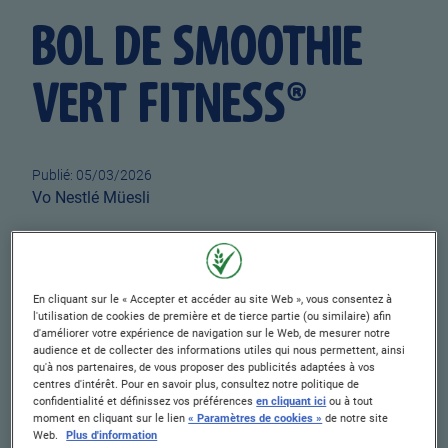
BOL DE SMOOTHIE
VERT FITNESS®
Publié: 05/03/2026
Author
Vo Nestlé Müesli
TEMPS DE
TEMPS DE CUISSON
PRÉPARATION
0 min.
En cliquant sur le « Accepter et accéder au site Web », vous consentez à
10 min.
l'utilisation de cookies de première et de tierce partie (ou similaire) afin
d'améliorer votre expérience de navigation sur le Web, de mesurer notre
TEMPS DE CUISSON
NIVEAU DE FACILITÉ
audience et de collecter des informations utiles qui nous permettent, ainsi
qu'à nos partenaires, de vous proposer des publicités adaptées à vos
0 min.
Facile
centres d'intérêt. Pour en savoir plus, consultez notre politique de
confidentialité et définissez vos préférences
en cliquant ici
ou à tout
moment en cliquant sur le lien
« Paramètres de cookies »
de notre site
PORTIONS
Web.
Plus d'information