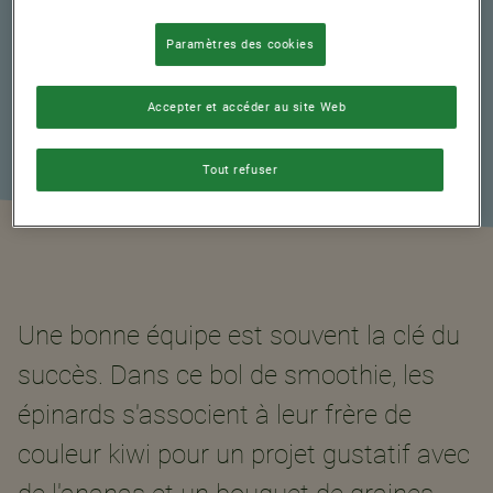
1
Paramètres des cookies
Accepter et accéder au site Web
Tout refuser
Une bonne équipe est souvent la clé du
succès. Dans ce bol de smoothie, les
épinards s'associent à leur frère de
couleur kiwi pour un projet gustatif avec