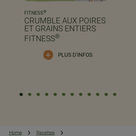
Previous
Next
®
FITNESS
CRUMBLE AUX POIRES
ET GRAINS ENTIERS
®
FITNESS
PLUS D'INFOS
Home
Recettes