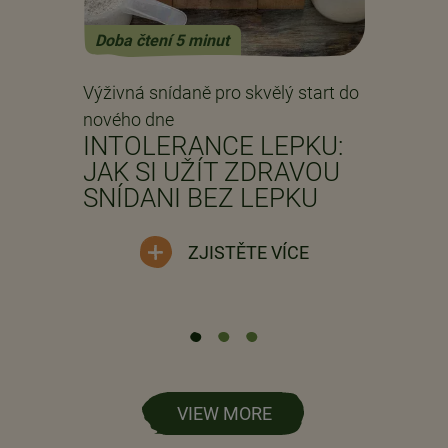
Doba čtení 5 minut
Previous
Next
o
Výživná snídaně pro skvělý start do
V
nového dne
n
K
INTOLERANCE LEPKU:
?
JAK SI UŽÍT ZDRAVOU
SNÍDANI BEZ LEPKU
ZJISTĚTE VÍCE
VIEW MORE