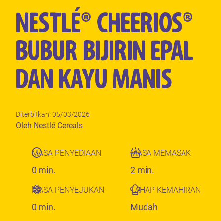
NESTLÉ® CHEERIOS®
BUBUR BIJIRIN EPAL
DAN KAYU MANIS
Diterbitkan: 05/03/2026
Author
Oleh Nestlé Cereals
MASA PENYEDIAAN
MASA MEMASAK
0 min.
2 min.
MASA PENYEJUKAN
TAHAP KEMAHIRAN
0 min.
Mudah