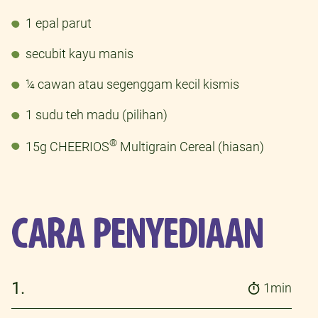
1 epal parut
secubit kayu manis
¼ cawan atau segenggam kecil kismis
1 sudu teh madu (pilihan)
®
15g CHEERIOS
Multigrain Cereal (hiasan)
CARA PENYEDIAAN
1.
1min