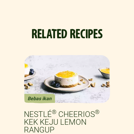
RELATED RECIPES
Bebas ikan
Previous
Next
®
®
NESTLÉ
CHEERIOS
KEK KEJU LEMON
RANGUP