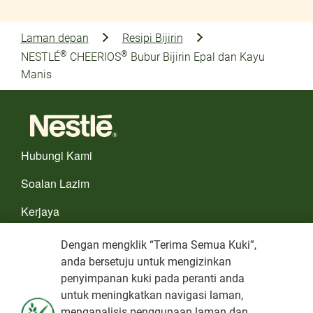
Laman depan
Resipi Bijirin
®
®
NESTLÉ
CHEERIOS
Bubur Bijirin Epal dan Kayu
Manis
Hubungi Kami
Soalan Lazim
Kerjaya
PILIH NEGARA ANDA
Dengan mengklik “Terima Semua Kuki”,
anda bersetuju untuk mengizinkan
Terma dan Syarat
penyimpanan kuki pada peranti anda
untuk meningkatkan navigasi laman,
Notis Privasi
menganalisis penggunaan laman dan