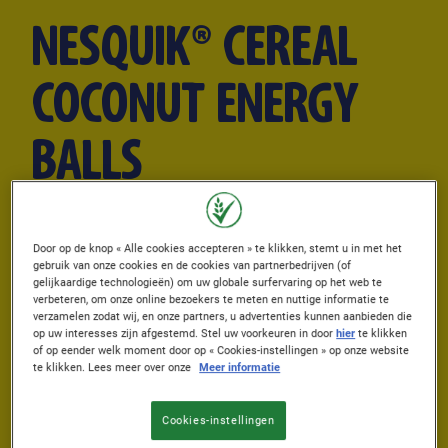
NESQUIK® CEREAL
COCONUT ENERGY
BALLS
Gepubliceerd: 05/03/2026
Door op de knop « Alle cookies accepteren » te klikken, stemt u in met het
Author
By Nestlé Cereals
gebruik van onze cookies en de cookies van partnerbedrijven (of
gelijkaardige technologieën) om uw globale surfervaring op het web te
verbeteren, om onze online bezoekers te meten en nuttige informatie te
PREPARATION TIME
COOKING TIME
verzamelen zodat wij, en onze partners, u advertenties kunnen aanbieden die
op uw interesses zijn afgestemd. Stel uw voorkeuren in door
hier
te klikken
0 min.
6 min.
of op eender welk moment door op « Cookies-instellingen » op onze website
te klikken. Lees meer over onze
Meer informatie
COOLING TIME
SKILL LEVEL
23 min.
Gemakkelijk
Cookies-instellingen