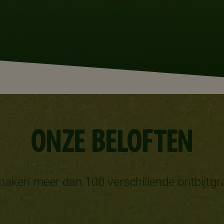
ONZE BELOFTEN
maken meer dan 100 verschillende ontbijtgr