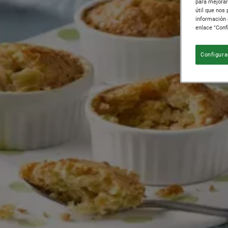
para mejorar
útil que nos
información 
enlace "Conf
Configura