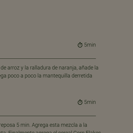
5min
de arroz y la ralladura de naranja, añade la
rega poco a poco la mantequilla derretida
5min
 reposa 5 min. Agrega esta mezcla a la
sta. Finalmente agrega el cereal Corn Flakes