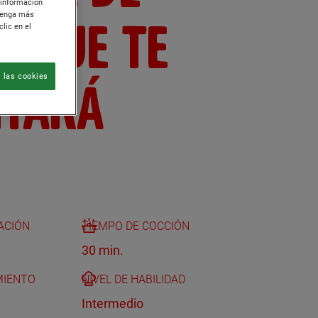
 información
btenga más
L QUE TE
lic en el
NTARÁ
 las cookies
ACIÓN
TIEMPO DE COCCIÓN
30 min.
MIENTO
NIVEL DE HABILIDAD
Intermedio