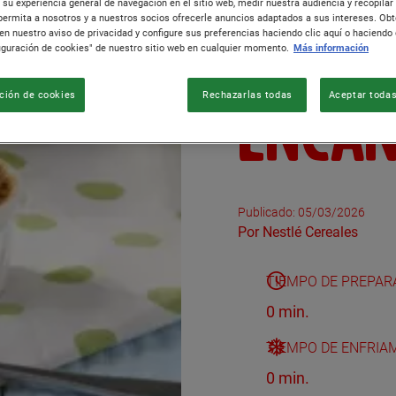
 su experiencia general de navegación en el sitio web, medir nuestra audiencia y recopilar
 permita a nosotros y a nuestros socios ofrecerle anuncios adaptados a sus intereses. O
CEREA
en nuestro aviso de privacidad y configure sus preferencias haciendo clic aquí o haciendo c
iguración de cookies" de nuestro sitio web en cualquier momento.
Más información
ENCA
ción de cookies
Rechazarlas todas
Aceptar todas
Publicado: 05/03/2026
Author
Por Nestlé Cereales
TIEMPO DE PREPAR
0 min.
TIEMPO DE ENFRIA
0 min.