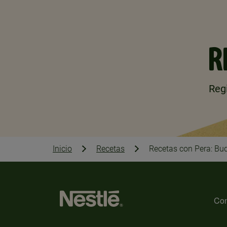
R
Regi
Inicio
Recetas
Recetas con Pera: Bu
Con