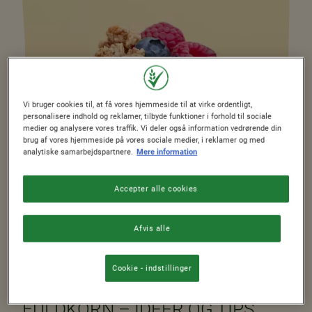
Vi bruger cookies til, at få vores hjemmeside til at virke ordentligt,
personalisere indhold og reklamer, tilbyde funktioner i forhold til sociale
medier og analysere vores traffik. Vi deler også information vedrørende din
brug af vores hjemmeside på vores sociale medier, i reklamer og med
analytiske samarbejdspartnere.
Mere information
Accepter alle cookies
Afvis alle
Læsetid 5 minutter
Cookie - indstillinger
Sund morgenmad – tips til en balanceret kost
FIBER MORGENMAD MED
FULDKORN – IDÉER OG TIPS