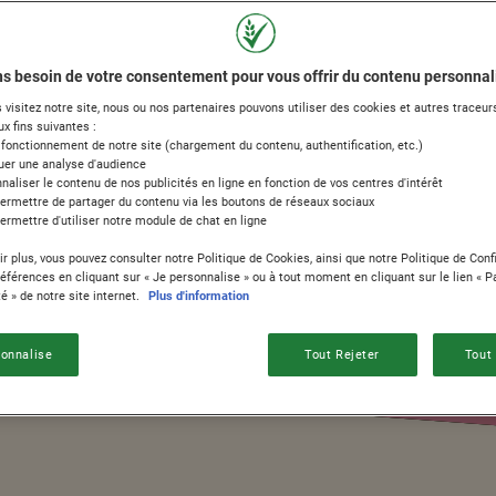
s besoin de votre consentement pour vous offrir du contenu personnal
visitez notre site, nous ou nos partenaires pouvons utiliser des cookies et autres traceurs
x fins suivantes :
n fonctionnement de notre site (chargement du contenu, authentification, etc.)
tuer une analyse d'audience
 5 minutes
naliser le contenu de nos publicités en ligne en fonction de vos centres d'intérêt
permettre de partager du contenu via les boutons de réseaux sociaux
ermettre d'utiliser notre module de chat en ligne
r plus, vous pouvez consulter notre Politique de Cookies, ainsi que notre Politique de Confi
préférences en cliquant sur « Je personnalise » ou à tout moment en cliquant sur le lien « 
té » de notre site internet.
Plus d'information
sonnalise
Tout Rejeter
Tout