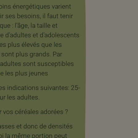
oins énergétiques varient
r ses besoins, il faut tenir
e : l’âge, la taille et
e d’adultes et d’adolescents
s plus élevés que les
s sont plus grands. Par
 adultes sont susceptibles
les plus jeunes ​
les indications suivantes: 25-
ur les adultes.
 vos céréales adorées ?
asses et donc de densités
uoi la même portion peut