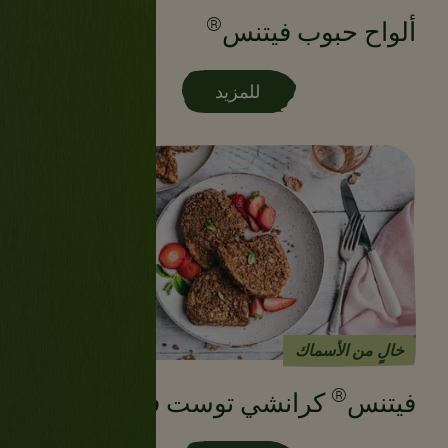
®
ألواح حبوب فيتنس
للمزيد
خالٍ من الأسماك
®
فيتنس
كرانشي توست فرنسي