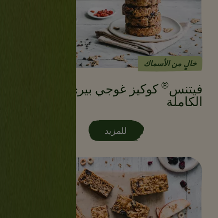
خالٍ من الأسماك
®
فيتنس
كوكيز غوجي بيري الحبوب
الكاملة
للمزيد