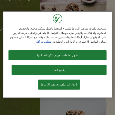
وصفات
نستخدم ملفات تعريف الارتباط للسماح لموقعنا بالعمل بشكل صحيح، ولتخصيص
وعودنا
المحتوى والإعلانات، ولتوفير ميزات وسائل التواصل الاجتماعي ولتحليل حركة المرور
على الموقع. ونشارك أيضًا المعلومات حول استخدامك موقعنا مع شركائنا على مستوى
وسائل التواصل الاجتماعي والإعلانات والتحليلات.
معلومات اكثر
أقل من 300 كال
إشترك
قبول ملفات تعريف الارتباط كلها
®
شوكابيك
بسكويت الحبوب الكاملة
بالفواكه والمكسرات
رفض الكل
للمزيد
إعدادات ملف تعريف الارتباط