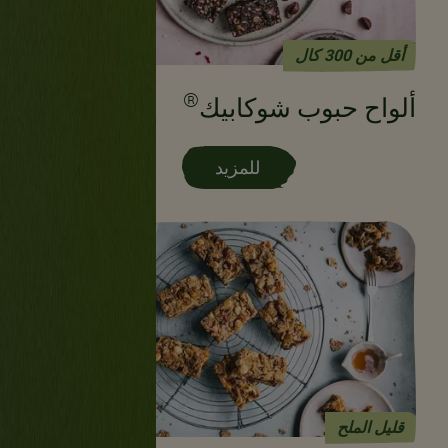
أقل من 300 كال
®
ألواح حبوب شوكابيك
للمزيد
قليل الملح