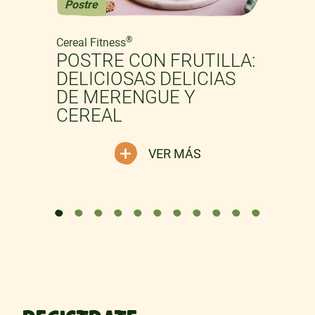
Postre
Previous
Next
®
Cereal Fitness
POSTRE CON FRUTILLA:
DELICIOSAS DELICIAS
DE MERENGUE Y
CEREAL
VER MÁS