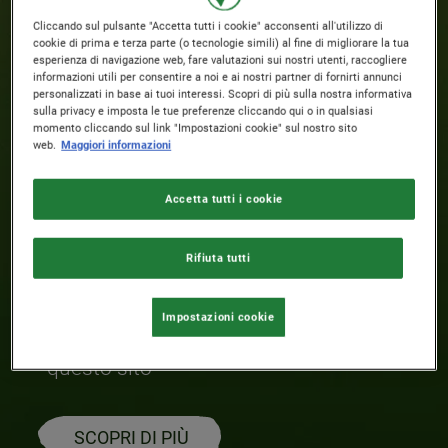
MIGLIORE!
Cliccando sul pulsante "Accetta tutti i cookie" acconsenti all'utilizzo di
cookie di prima e terza parte (o tecnologie simili) al fine di migliorare la tua
esperienza di navigazione web, fare valutazioni sui nostri utenti, raccogliere
informazioni utili per consentire a noi e ai nostri partner di fornirti annunci
Lo facciamo per te. Tu hai chiesto più
personalizzati in base ai tuoi interessi. Scopri di più sulla nostra informativa
sulla privacy e imposta le tue preferenze cliccando qui o in qualsiasi
frumento integrale e meno zucchero.
momento cliccando sul link "Impostazioni cookie" sul nostro sito
web.
Maggiori informazioni
E noi ti abbiamo ascoltato e abbiamo
lavorato sodo per migliorare: il
Accetta tutti i cookie
frumento integrale è oggi l'ingrediente
principale dei prodotti della linea
Rifiuta tutti
Nestlé Cereali. Giorno dopo giorno, la
tua opinione ci guida verso una
Impostazioni cookie
colazione migliore. Scopri di più in
questo sito​
SCOPRI DI PIÙ