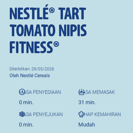
NESTLÉ® TART
TOMATO NIPIS
FITNESS®
Diterbitkan: 29/05/2026
Author
Oleh Nestlé Cereals
MASA PENYEDIAAN
MASA MEMASAK
0 min.
31 min.
MASA PENYEJUKAN
TAHAP KEMAHIRAN
0 min.
Mudah