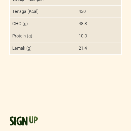
Tenaga (Kcal)
430
CHO (g)
48.8
Protein (g)
10.3
Lemak (g)
21.4
SIGN
UP